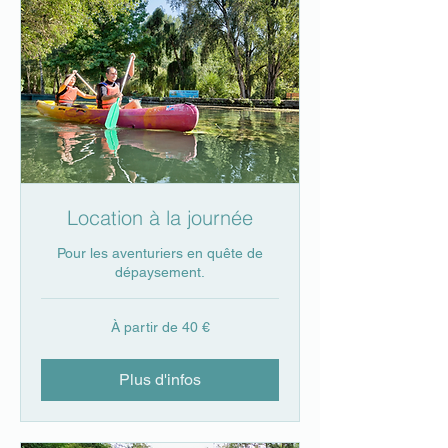
Location à la journée
Pour les aventuriers en quête de
dépaysement.
À
À partir de 40 €
partir
de
40
euros
Plus d'infos