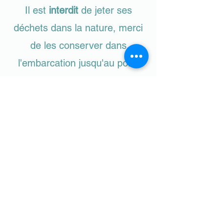
Il est
interdit
de jeter ses
déchets dans la nature, merci
de les conserver dans
l'embarcation jusqu'au point
d'arrivée.
Pour
les groupes
CE, centres aérés, groupes de plus
de 10 personnes (anniversaire,
enterrement de vie de jeune